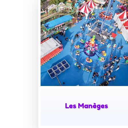
X
Les Manèges