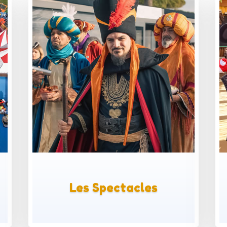
X
X
Les Spectacles