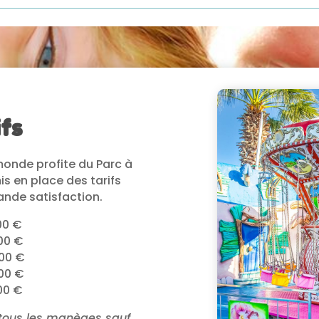
ifs
monde profite du Parc à
is en place des tarifs
rande satisfaction.
0 €
00 €
,00 €
00 €
00 €
à tous les manèges sauf