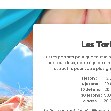
Les Tar
Justes parfaits pour que tout le 
prix tout doux, notre équipe a m
attractifs pour votre plus g
1 jeton
: 3,0
4 jetons
: 10,
10 Jetons
: 20
30 jetons
: 50,
Le pass
: 20,
Le Pass permet l’accès illimité 